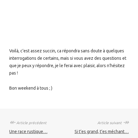
Voilà, c’est assez succin, ca répondra sans doute à quelques
interrogations de certains, mais si vous avez des questions et
que je peux y répondre, je le ferai avec plaisir, alors n’hésitez
pas !
Bon weekend à tous ; )
↞
↠
Article précédent
Article suivant
Une race rustique…
Si t’es grand, t’es méchant…