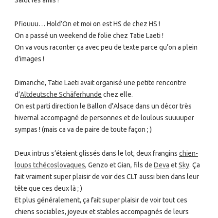
Salut les amis !
Pfiouuu… Hold’On et moi on est HS de chez HS !
On a passé un weekend de folie chez Tatie Laeti !
On va vous raconter ça avec peu de texte parce qu’on a plein
d’images !
Dimanche, Tatie Laeti avait organisé une petite rencontre
d’
Altdeutsche Schäferhunde
chez elle.
On est parti direction le Ballon d’Alsace dans un décor très
hivernal accompagné de personnes et de loulous suuuuper
sympas ! (mais ca va de paire de toute façon ; )
Deux intrus s’étaient glissés dans le lot, deux frangins
chien-
loups tchécoslovaques
, Genzo et Gian, fils de
Deva
et
Sky
. Ça
fait vraiment super plaisir de voir des CLT aussi bien dans leur
tête que ces deux là ; )
Et plus généralement, ça fait super plaisir de voir tout ces
chiens sociables, joyeux et stables accompagnés de leurs