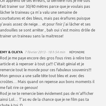
On apprend de ses erreurs, la dernière fois je me suis
fait trainer sur 30/40 mètres parce que je voulais pas
lâcher le traineau ça m’a valu une semaine de
courbatures et des bleus, mais pas éraflures puisque
y’avais assez de neige… et pour finir j’ai lâcher et ses
andouilles se sont arrêter , bah oui s’est moins drôle de
trainer un traineau sans la maitresse!
EMY & OLKYA
7 février 2013 - 18 h 54 min
RÉPONDRE
Rod je me paye encore des gros fous rires à relire ton
article et à repenser à tout ça!!! C’était génial et je
remercie tout le monde pour ces fabuleux souvenirs!!!
Mon genoux a une salle tête tout bleu et avec des
croûtes… Mais quand on repense aux bons moments il
me fait rire ce genoux!
Rod je ne te remercie bien évidement pas de m’afficher
ainsi Lol… T’as eu de la chance que je ne film pas ta
chute à toi ;D