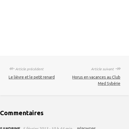
↞
↠
Article précédent
Article suivant
Le lièvre et le petit renard
Horus en vacances au Club
Med Sybérie
Commentaires
SANDRINE
5 février 2013 - 10 h 44 min
RÉPONDRE