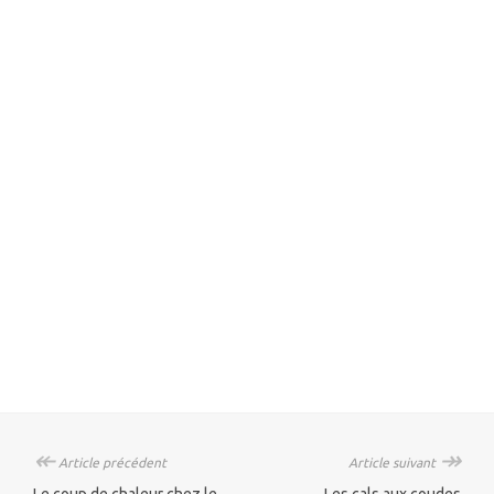
↞
↠
Article précédent
Article suivant
Le coup de chaleur chez le
Les cals aux coudes