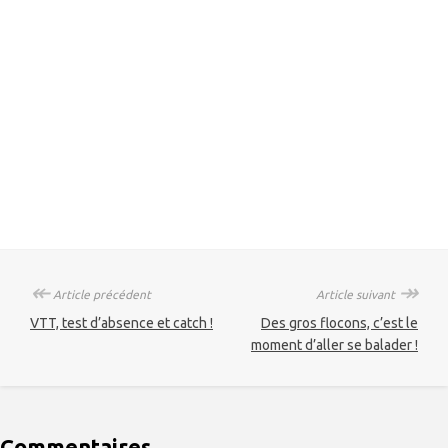
↞
↠
Article précédent
Article suivant
VTT, test d’absence et catch !
Des gros flocons, c’est le
moment d’aller se balader !
Commentaires