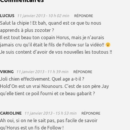
LUCIUS
11 janvier 2013 - 10 h 02 min
RÉPONDRE
Salut la chipie ! Et bah, quand est ce que tu nous
apprends à plus zozoter ?
Il est tout beau ton copain Horus, mais je n’aurais
jamais cru qu’il était le fils de Follow sur la vidéo!!
Je suis content d’avoir de vos nouvelles les toutous !!
VIKING
11 janvier 2013 - 11 h 39 min
RÉPONDRE
Joli chien effectivement. Quel age a-t-il ?
Hold’On est un vrai Nounours. C’est de son père Jay
qu’elle tient ce poil fourni et ce beau gabarit ?
CARIOLINE
11 janvier 2013 - 15 h 53 min
RÉPONDRE
Ah oui, si on ne le sait pas, pas facile de savoir
qu’Horus est un fis de Follow !